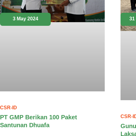
3 May 2024
31
CSR-ID
CSR-I
PT GMP Berikan 100 Paket
Santunan Dhuafa
Gunu
Laks