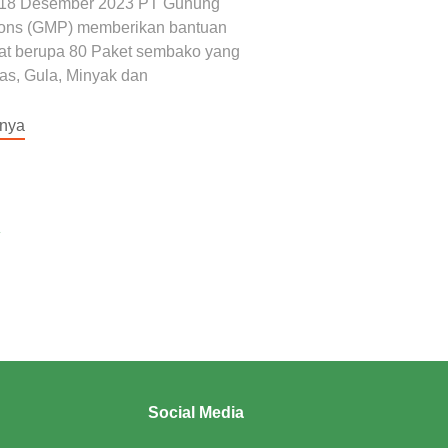
 18 Desember 2023 PT Gunung
ions (GMP) memberikan bantuan
at berupa 80 Paket sembako yang
eras, Gula, Minyak dan
tnya
»
Social Media