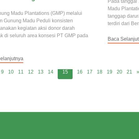
Pada tanggal
Madu Plantat
ung Madu Plantations (GMP) melalui
tanggap darur
m Gunung Madu Peduli konsisten
terdiri dari B
anakan kegiatan aksi donor darah
ak di seluruh area konsesi PT GMP pada
Baca Selanju
elanjutnya
9
10
11
12
13
14
15
16
17
18
19
20
21