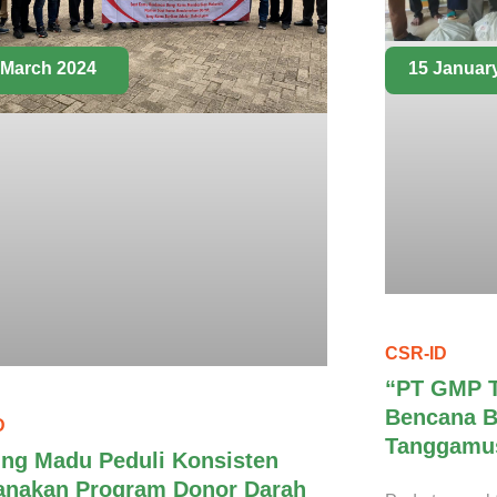
 March 2024
15 Januar
CSR-ID
“PT GMP T
Bencana B
D
Tanggamu
ng Madu Peduli Konsisten
anakan Program Donor Darah