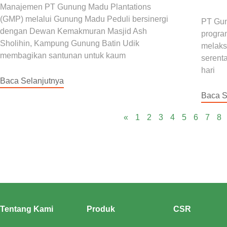
Manajemen PT Gunung Madu Plantations
(GMP) melalui Gunung Madu Peduli bersinergi
PT Gun
dengan Dewan Kemakmuran Masjid Ash
progra
Sholihin, Kampung Gunung Batin Udik
melaks
membagikan santunan untuk kaum
serent
hari
Baca Selanjutnya
Baca S
«
1
2
3
4
5
6
7
8
Tentang Kami
Produk
CSR