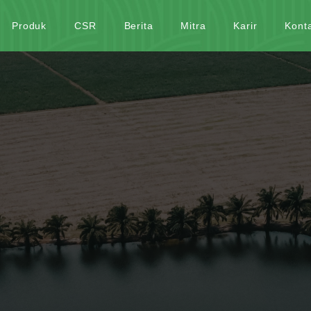
Produk
CSR
Berita
Mitra
Karir
Kont