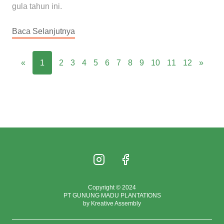
gula tahun ini.
Baca Selanjutnya
«
1
2
3
4
5
6
7
8
9
10
11
12
»
Copyright © 2024
PT GUNUNG MADU PLANTATIONS
by Kreative Assembly