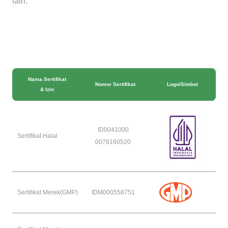
lain:
Nama Sertifikat
Nomor Sertifikat
Logo/Simbol
& Izin
ID0041000
Sertifikat Halal
0078160520
Sertifikat Merek(GMP)
IDM000558751