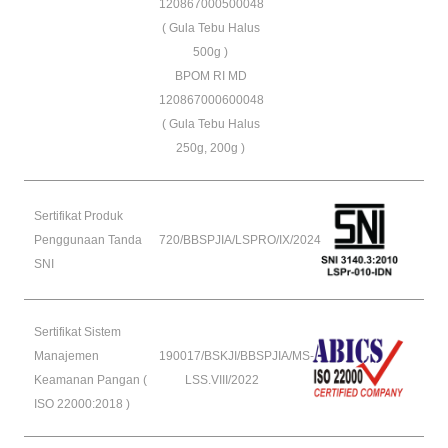
120867000500048
( Gula Tebu Halus
500g )
BPOM RI MD
120867000600048
( Gula Tebu Halus
250g, 200g )
Sertifikat Produk
Penggunaan Tanda
720/BBSPJIA/LSPRO/IX/2024
SNI
Sertifikat Sistem
Manajemen
190017/BSKJI/BBSPJIA/MS-
Keamanan Pangan (
LSS.VIII/2022
ISO 22000:2018 )