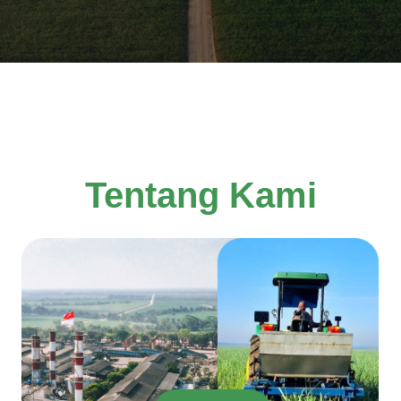
Pionir industri
Gula
di
Tentang Kami
Lampung
Penerapan dan penguasaan teknologi budidaya tebu
serta produksi gula yang baik
berhasil membawa GMP sebagai industri gula
pertama dari perkebunan tebu di luar pulau Jawa