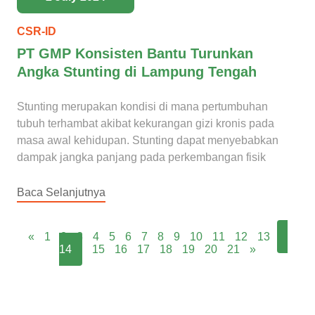
CSR-ID
PT GMP Konsisten Bantu Turunkan
Angka Stunting di Lampung Tengah
Stunting merupakan kondisi di mana pertumbuhan
tubuh terhambat akibat kekurangan gizi kronis pada
masa awal kehidupan. Stunting dapat menyebabkan
dampak jangka panjang pada perkembangan fisik
Baca Selanjutnya
«
1
2
3
4
5
6
7
8
9
10
11
12
13
14
15
16
17
18
19
20
21
»