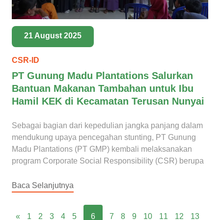
21 August 2025
CSR-ID
PT Gunung Madu Plantations Salurkan
Bantuan Makanan Tambahan untuk Ibu
Hamil KEK di Kecamatan Terusan Nunyai
Sebagai bagian dari kepedulian jangka panjang dalam
mendukung upaya pencegahan stunting, PT Gunung
Madu Plantations (PT GMP) kembali melaksanakan
program Corporate Social Responsibility (CSR) berupa
Baca Selanjutnya
«
1
2
3
4
5
6
7
8
9
10
11
12
13