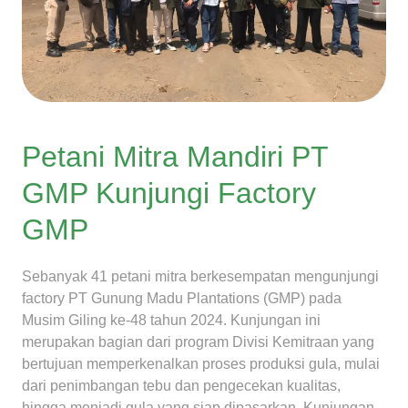
Petani Mitra Mandiri PT
GMP Kunjungi Factory
GMP
Sebanyak 41 petani mitra berkesempatan mengunjungi
factory PT Gunung Madu Plantations (GMP) pada
Musim Giling ke-48 tahun 2024. Kunjungan ini
merupakan bagian dari program Divisi Kemitraan yang
bertujuan memperkenalkan proses produksi gula, mulai
dari penimbangan tebu dan pengecekan kualitas,
hingga menjadi gula yang siap dipasarkan. Kunjungan