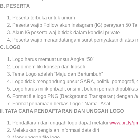
B. PESERTA
Peserta terbuka untuk umum
Peserta wajib Follow akun Instagram (IG) perayaan 5
Akun IG peserta wajib tidak dalam kondisi private
Peserta wajib menandatangani surat pernyataan di atas m
C. LOGO
Logo harus memuat unsur Angka “50”
Logo memiliki konsep dan filosofi
Tema Logo adalah “Maju dan Bertumbuh”
Logo tidak mengandung unsur SARA, politik, pornografi, 
Logo harus milik pribadi, orisinil, belum pernah dipublika
Format file logo PNG (Background Transparan) dengan
h
Format penamaan berkas Logo : Nama_Asal
II. TATA CARA PENDAFTARAN DAN UNGGAH LOGO
Pendaftaran dan unggah logo dapat melalui
www.bit.ly/g
Melakukan pengisian informasi data diri
Mengunggah file logo