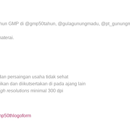
0 Tahun GMP di @gmp50tahun, @gulagunungmadu, @pt_gunungm
aterai.
dan persaingan usaha tidak sehat
sikan dan diikutsertakan di pada ajang lain
igh resolutions
minimal 300 dpi
mp50thlogoform