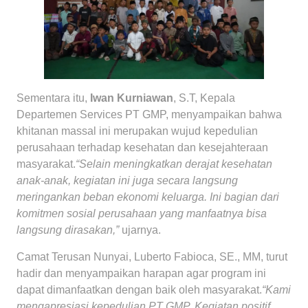
Sementara itu,
Iwan Kurniawan
, S.T, Kepala
Departemen Services PT GMP, menyampaikan bahwa
khitanan massal ini merupakan wujud kepedulian
perusahaan terhadap kesehatan dan kesejahteraan
masyarakat.
“Selain meningkatkan derajat kesehatan
anak-anak, kegiatan ini juga secara langsung
meringankan beban ekonomi keluarga. Ini bagian dari
komitmen sosial perusahaan yang manfaatnya bisa
langsung dirasakan,”
ujarnya.
Camat Terusan Nunyai, Luberto Fabioca, SE., MM, turut
hadir dan menyampaikan harapan agar program ini
dapat dimanfaatkan dengan baik oleh masyarakat.
“Kami
mengapresiasi kepedulian PT GMP. Kegiatan positif