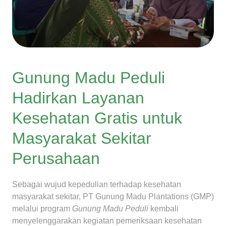
Gunung Madu Peduli
Hadirkan Layanan
Kesehatan Gratis untuk
Masyarakat Sekitar
Perusahaan
Sebagai wujud kepedulian terhadap kesehatan
masyarakat sekitar, PT Gunung Madu Plantations (GMP)
melalui program
Gunung Madu Peduli
kembali
menyelenggarakan kegiatan pemeriksaan kesehatan