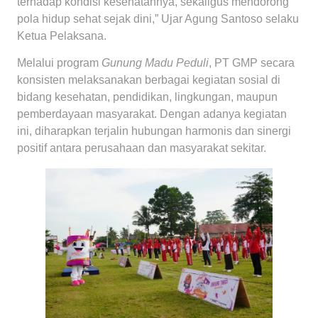
terhadap kondisi kesehatannya, sekaligus mendorong
pola hidup sehat sejak dini,” Ujar Agung Santoso selaku
Ketua Pelaksana.
Melalui program
Gunung Madu Peduli
, PT GMP secara
konsisten melaksanakan berbagai kegiatan sosial di
bidang kesehatan, pendidikan, lingkungan, maupun
pemberdayaan masyarakat. Dengan adanya kegiatan
ini, diharapkan terjalin hubungan harmonis dan sinergi
positif antara perusahaan dan masyarakat sekitar.